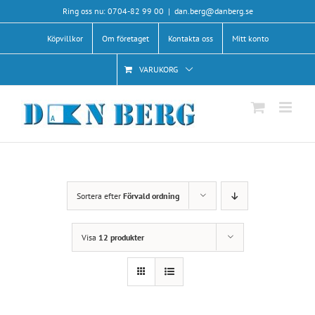
Fortsätt
Ring oss nu: 0704-82 99 00
|
dan.berg@danberg.se
till
Köpvillkor
Om företaget
Kontakta oss
Mitt konto
innehållet
VARUKORG
Sortera efter
Förvald ordning
Visa
12 produkter