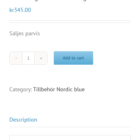
kr
345.00
Säljes parvis
Add to cart
Rak
tätning
för
handskar
Category:
Tillbehör Nordic blue
-
ring
quantity
Description