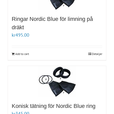
Ringar Nordic Blue för limning på
dräkt
kr
495.00
Add to cart
Detaljer
Konisk tätning för Nordic Blue ring
kr
345.00