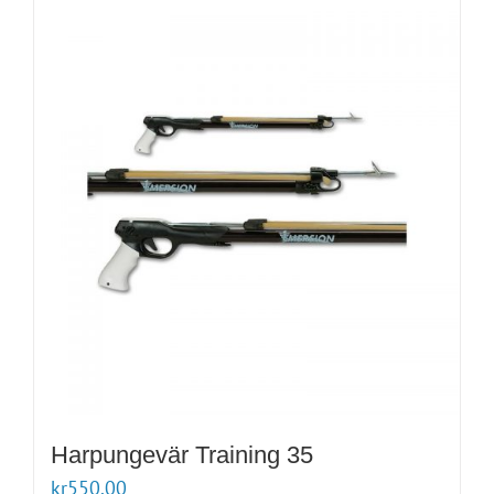
Harpungevär Training 35
kr
550.00