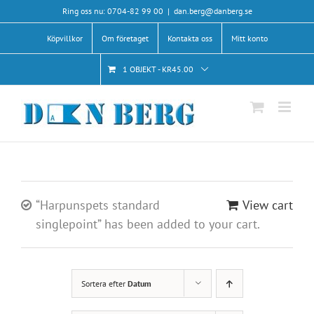
Fortsätt
Ring oss nu: 0704-82 99 00
|
dan.berg@danberg.se
till
Köpvillkor
Om företaget
Kontakta oss
Mitt konto
innehållet
1 OBJEKT
-
KR
45.00
“Harpunspets standard
View cart
singlepoint” has been added to your cart.
Sortera efter
Datum