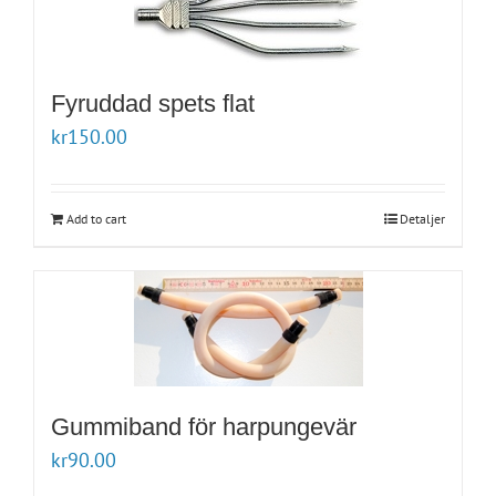
Fyruddad spets flat
kr
150.00
Add to cart
Detaljer
Gummiband för harpungevär
kr
90.00