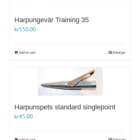
Harpungevär Training 35
kr
550.00
Add to cart
Detaljer
Harpunspets standard singlepoint
kr
45.00
Add to cart
Detaljer