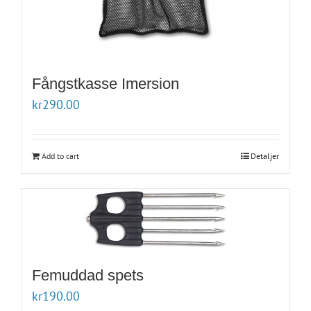
Fångstkasse Imersion
kr
290.00
Add to cart
Detaljer
Femuddad spets
kr
190.00