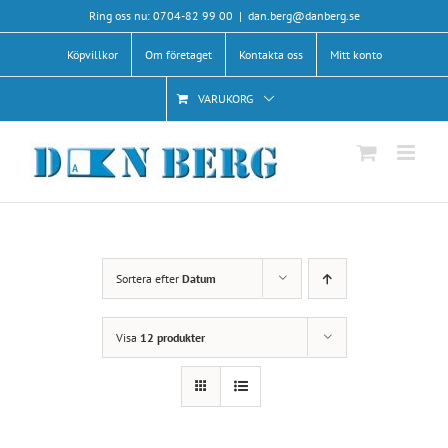
Fortsätt
Ring oss nu: 0704-82 99 00
|
dan.berg@danberg.se
till
Köpvillkor
Om företaget
Kontakta oss
Mitt konto
innehållet
VARUKORG
Sortera efter
Datum
Visa
12 produkter