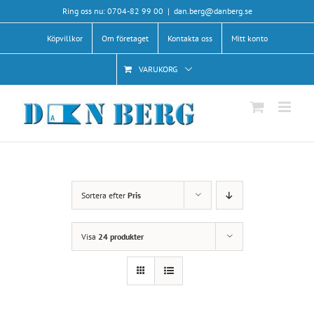
Fortsätt
Ring oss nu: 0704-82 99 00
|
dan.berg@danberg.se
till
Köpvillkor
Om företaget
Kontakta oss
Mitt konto
innehållet
VARUKORG
Sortera efter
Pris
Visa
24 produkter