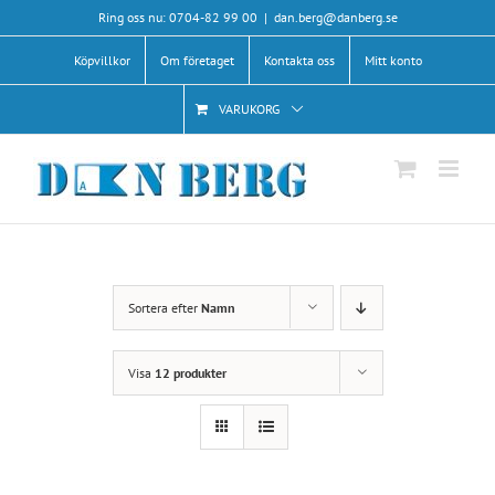
Fortsätt
Ring oss nu: 0704-82 99 00
|
dan.berg@danberg.se
till
Köpvillkor
Om företaget
Kontakta oss
Mitt konto
innehållet
VARUKORG
Sortera efter
Namn
Visa
12 produkter