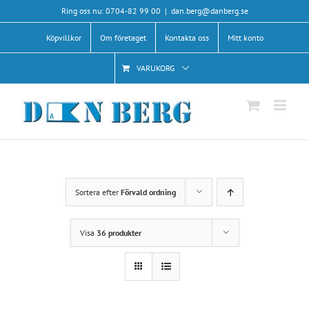
Fortsätt
Ring oss nu: 0704-82 99 00
|
dan.berg@danberg.se
till
Köpvillkor
Om företaget
Kontakta oss
Mitt konto
innehållet
VARUKORG
Sortera efter
Förvald ordning
Visa
36 produkter